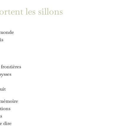
rtent les sillons
 monde
is
frontières
bysses
uit
 mémoire
ctions
ts
e dire