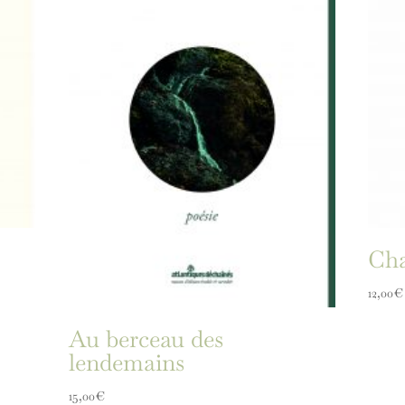
Ch
12,00
€
Au berceau des
lendemains
15,00
€