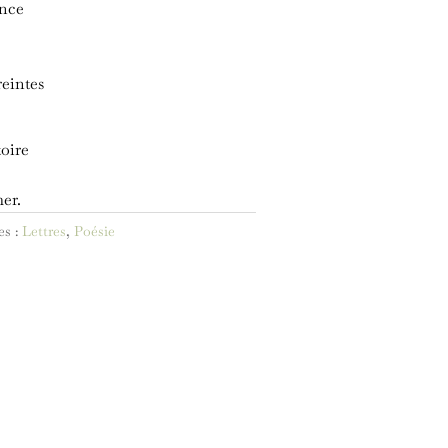
ance
reintes
toire
er.
es :
Lettres
,
Poésie