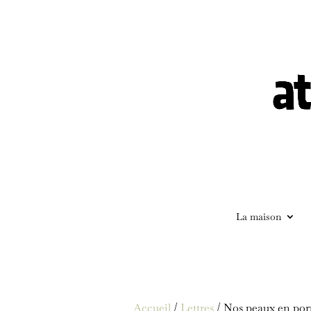
La maison
Accueil
/
Lettres
/ Nos peaux en porte