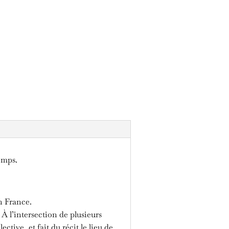
emps.
n France.
À l’intersection de plusieurs
ctive, et fait du récit le lieu de