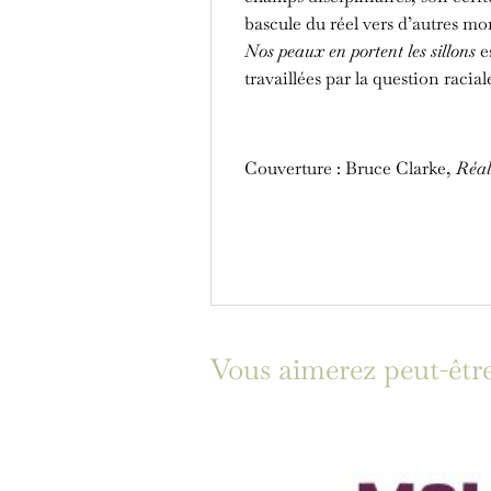
bascule du réel vers d’autres mo
Nos peaux en portent les sillons
es
travaillées par la question racial
Couverture : Bruce Clarke,
Réali
Vous aimerez peut-êtr