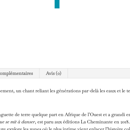
complémentaires
Avis (0)
cement, un chant reliant les générations par-delà les eaux et le t
guette de terre quelque part en Afrique de l’Ouest et a grandi e
ue se mit à danser
, est paru aux éditions La Cheminante en 2018. 
e explore les zones où le plus intime vient enlacer l’histoire colle